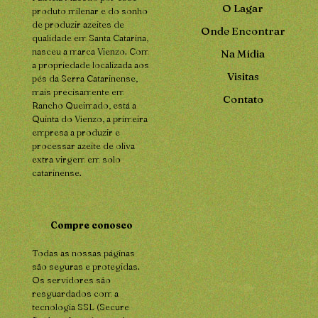
O Lagar
produto milenar e do sonho
de produzir azeites de
Onde Encontrar
qualidade em Santa Catarina,
nasceu a marca Vienzo. Com
Na Mídia
a propriedade localizada aos
Visitas
pés da Serra Catarinense,
mais precisamente em
Contato
Rancho Queimado, está a
Quinta do Vienzo, a primeira
empresa a produzir e
processar azeite de oliva
extra virgem em solo
catarinense.
Compre conosco
Todas as nossas páginas
são seguras e protegidas.
Os servidores são
resguardados com a
tecnologia SSL (Secure