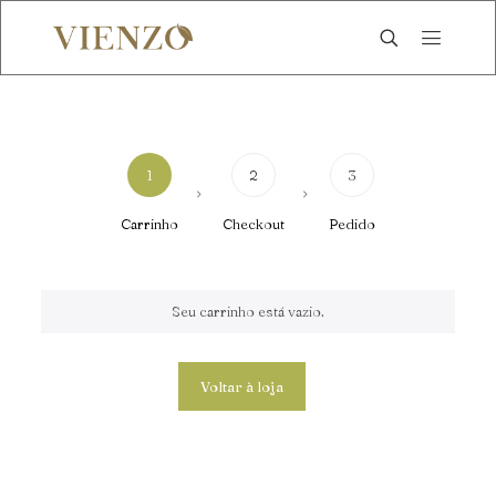
1
2
3
Carrinho
Checkout
Pedido
Seu carrinho está vazio.
Voltar à loja