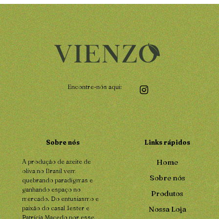
Encontre-nós aqui:
Sobre nós
Links rápidos
A produção de azeite de
Home
oliva no Brasil vem
Sobre nós
quebrando paradigmas e
ganhando espaço no
Produtos
mercado. Do entusiasmo e
paixão do casal Jester e
Nossa Loja
Patrícia Macedo por esse